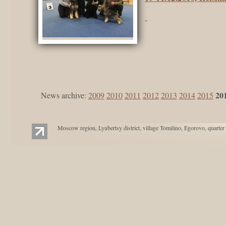
20
News archive:
2009
2010
2011
2012
2013
2014
2015
Moscow region, Lyubertsy district, village Tomilino, Egorovo, quarter 