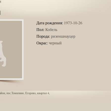
и
l
Дата рождения:
1973-10-26
Пол:
Кобель
Порода:
ризеншнауцер
Окрас:
черный
йон, пос.Томилино, Егорово, квартал 4,