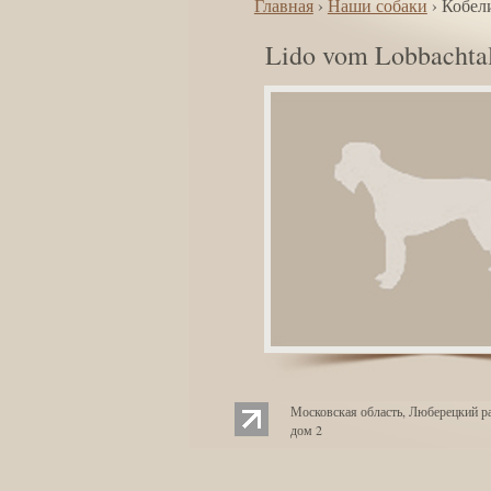
Главная
›
Наши собаки
› Кобел
Lido vom Lobbachta
Московская область, Люберецкий ра
дом 2