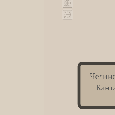
Челине
Кант