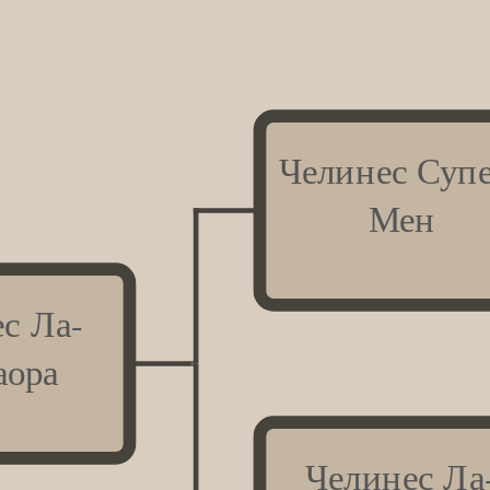
Челинес Супе
Мен
с Ла-
аора
Челинес Ла