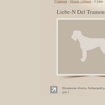
Главная
›
Наши собаки
› Суки
Liebe-N Del Tramon
Московская область, Люберецкий ра
дом 2